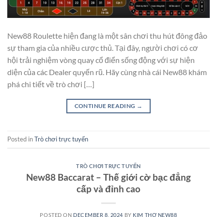
New88 Roulette hiện đang là một sân chơi thu hút đông đảo
sự tham gia của nhiều cược thủ. Tại đây, người chơi có cơ
hội trải nghiệm vòng quay cổ điển sống động với sự hiện
diện của các Dealer quyến rũ. Hãy cùng nhà cái New88 khám
phá chi tiết về trò chơi […]
CONTINUE READING
→
Posted in
Trò chơi trực tuyến
TRÒ CHƠI TRỰC TUYẾN
New88 Baccarat – Thế giới cờ bạc đẳng
cấp và đỉnh cao
POSTED ON
DECEMBER 8, 2024
BY
KIM THƠ NEW88