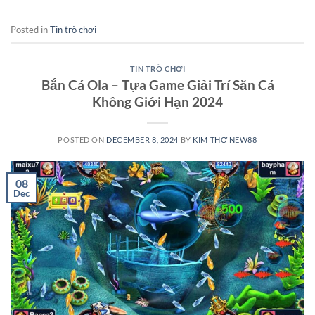
Posted in
Tin trò chơi
TIN TRÒ CHƠI
Bắn Cá Ola – Tựa Game Giải Trí Săn Cá
Không Giới Hạn 2024
POSTED ON
DECEMBER 8, 2024
BY
KIM THƠ NEW88
08
Dec