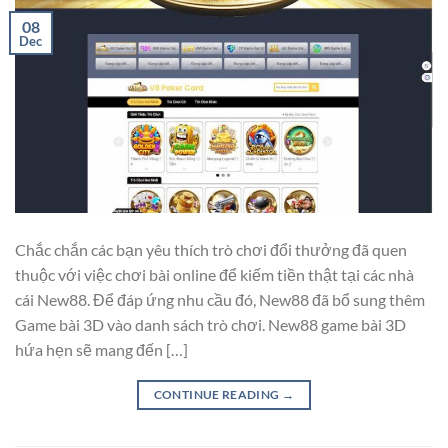
08
Dec
Chắc chắn các bạn yêu thích trò chơi đổi thưởng đã quen
thuộc với việc chơi bài online để kiếm tiền thật tại các nhà
cái New88. Để đáp ứng nhu cầu đó, New88 đã bổ sung thêm
Game bài 3D vào danh sách trò chơi. New88 game bài 3D
hứa hẹn sẽ mang đến […]
CONTINUE READING
→