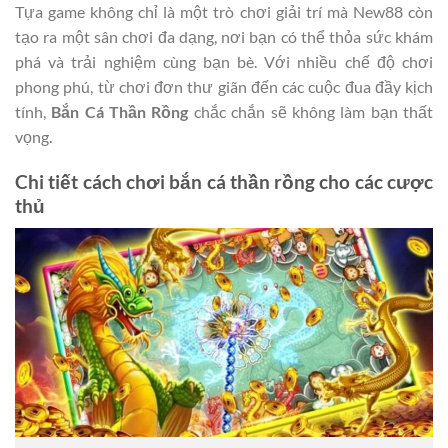
Tựa game không chỉ là một trò chơi giải trí mà New88 còn
tạo ra một sân chơi đa dạng, nơi bạn có thể thỏa sức khám
phá và trải nghiệm cùng bạn bè. Với nhiều chế độ chơi
phong phú, từ chơi đơn thư giãn đến các cuộc đua đầy kịch
tính,
Bắn Cá Thần Rồng
chắc chắn sẽ không làm bạn thất
vọng.
Chi tiết cách chơi bắn cá thần rồng cho các cược
thủ