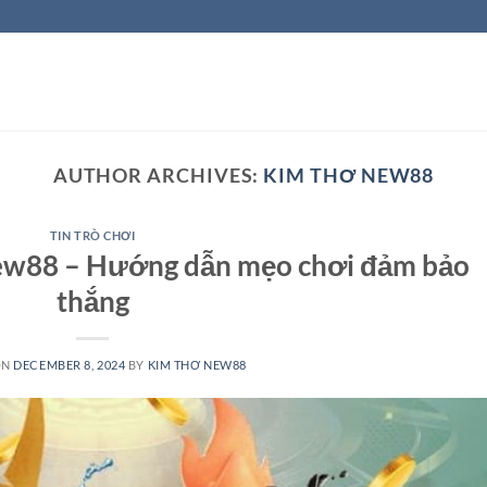
AUTHOR ARCHIVES:
KIM THƠ NEW88
TIN TRÒ CHƠI
ew88 – Hướng dẫn mẹo chơi đảm bảo
thắng
ON
DECEMBER 8, 2024
BY
KIM THƠ NEW88