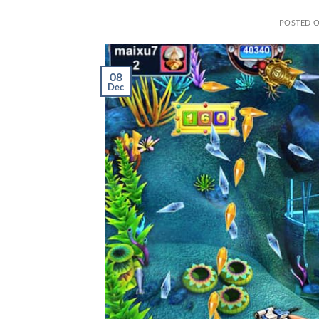
POSTED 
08
Dec