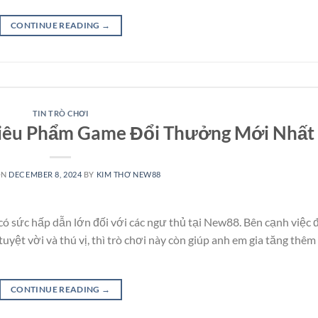
CONTINUE READING
→
TIN TRÒ CHƠI
 Siêu Phẩm Game Đổi Thưởng Mới Nhất
ON
DECEMBER 8, 2024
BY
KIM THƠ NEW88
i có sức hấp dẫn lớn đối với các ngư thủ tại New88. Bên cạnh việc
uyệt vời và thú vị, thì trò chơi này còn giúp anh em gia tăng thêm
CONTINUE READING
→