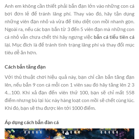
Anh em không cần thiết phải bắn đạn lớn vào những con cá
bơi đơn lẻ để tránh lãng phí. Thay vào đó, hãy tận dụng
những viên đạn nhỏ và vừa để tiêu diệt con mồi nhanh gọn.
Ngoài ra, nếu các bạn bắn từ 3 đến 5 viên đạn mà những con
cá nhỏ vẫn chưa chết thì hãy ngưng việc
bắn cá tiểu tiên cá
lại. Mục đích là để tránh tình trạng lãng phí và thay đổi mục
tiêu dễ ăn hơn.
Cách bắn tăng đạn
Với thủ thuật chơi hiệu quả này, bạn chỉ cần bắn tăng đạn
lên, nếu bắn 9 con cá mỗi con 1 viên sau đó hãy tăng lên 2 3
4…100. Khi xả đạn đến viên thứ 100, bạn sẽ chỉ mất 558
điểm nhưng bù lại lúc này hàng loạt con mồi sẽ chết cùng lúc.
Khi đó, bạn sẽ thu được lên tới 1000 điểm.
Áp dụng cách bắn đàn cá