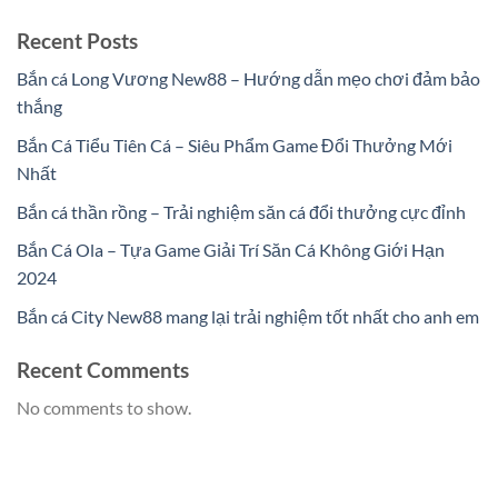
Recent Posts
Bắn cá Long Vương New88 – Hướng dẫn mẹo chơi đảm bảo
thắng
Bắn Cá Tiểu Tiên Cá – Siêu Phẩm Game Đổi Thưởng Mới
Nhất
Bắn cá thần rồng – Trải nghiệm săn cá đổi thưởng cực đỉnh
Bắn Cá Ola – Tựa Game Giải Trí Săn Cá Không Giới Hạn
2024
Bắn cá City New88 mang lại trải nghiệm tốt nhất cho anh em
Recent Comments
No comments to show.