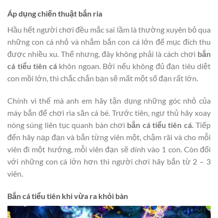
Áp dụng chiến thuật bắn ria
Hầu hết người chơi đều mắc sai lầm là thường xuyên bỏ qua
những con cá nhỏ và nhắm bắn con cá lớn để mục đích thu
được nhiều xu. Thế nhưng, đây không phải là cách chơi
bắn
cá tiểu tiên cá
khôn ngoan. Bởi nếu không đủ đạn tiêu diệt
con mồi lớn, thì chắc chắn bạn sẽ mất một số đạn rất lớn.
Chính vì thế mà anh em hãy tận dụng những góc nhỏ của
máy bắn để chơi ria săn cá bé. Trước tiên, ngư thủ hãy xoay
nòng súng liên tục quanh bàn chơi
bắn cá tiểu tiên cá.
Tiếp
đến hãy nạp đạn và bắn từng viên một, chậm rãi và cho mỗi
viên đi một hướng, mỗi viên đạn sẽ dính vào 1 con. Còn đối
với những con cá lớn hơn thì người chơi hãy bắn từ 2 – 3
viên.
Bắn cá tiểu tiên khi vừa ra khỏi bàn