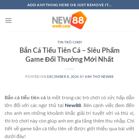
Skip
ADD ANYTHING HERE OR JUST REMOVE IT...
to
content
TIN TRÒ CHƠI
Bắn Cá Tiểu Tiên Cá – Siêu Phẩm
Game Đổi Thưởng Mới Nhất
POSTED ON
DECEMBER 8, 2024
BY
KIM THƠ NEW88
Bắn cá tiểu tiên cá
là một trong các trò chơi có sức hấp dẫn
lớn đối với các ngư thủ tại
New88
. Bên cạnh việc đem đến
cho anh em những khoảnh khắc giải trí tuyệt vời và thú vị,
thì trò chơi này còn giúp anh em gia tăng thêm thu nhập. Chi
tiết về game bắn cá tiểu tiên sẽ được giới thiệu qua bài viết
dưới đây!