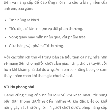
tiến và nâng cấp để đáp ứng mọi nhu cầu trải nghiệm của
anh em, bao gồm:
Tính năng ra khơi.
Tiêu diệt cá làm nhiệm vụ đổi phần thưởng.
Vòng quay may mắn nhận quà, vật phẩm free.
Cửa hàng vật phẩm đổi thưởng.
Với các tiện ích thú vị trong
bắn cá tiểu tiên cá
này, hứa hẹn
sẽ mang đến cho người chơi cảm giác hứng thú và tuyệt vời
hơn khi khám phá đại dương. Anh em sẽ không bao giờ cảm
thấy nhàm chán khi tham gia chơi săn cá.
Vũ khí phong phú
Game cũng cung cấp nhiều loại vũ khí khác nhau, từ súng
bắn đạn thông thường đến những vũ khí đặc biệt có khả
năng gây sát thương lớn. Người chơi được phép nâng cấp