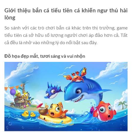
Giới thiệu bắn cá tiểu tiên cá khiến ngư thủ hài
lòng
So sánh với các trò chơi bắn cá khác trên thị trường, game
tiểu tiên cá sở hữu số lượng người chơi áp đảo hơn cả. Tất
cả đều là nhờ vào những lý do nổi bật sau đây.
Đồ họa đẹp mắt, tươi sáng và vui nhộn