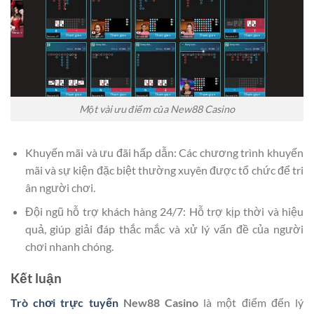
Một vài ưu điểm của New88 Casino
Khuyến mãi và ưu đãi hấp dẫn: Các chương trình khuyến
mãi và sự kiện đặc biệt thường xuyên được tổ chức để tri
ân người chơi.
Đội ngũ hỗ trợ khách hàng 24/7: Hỗ trợ kịp thời và hiệu
quả, giúp giải đáp thắc mắc và xử lý vấn đề của người
chơi nhanh chóng.
Kết luận
Trò chơi trực tuyến
New88 Casino
là một điểm đến lý