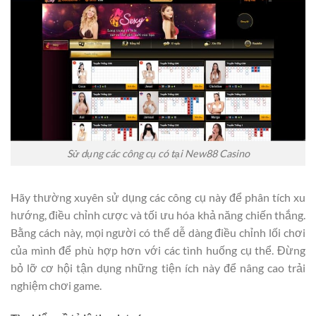
Sử dụng các công cụ có tại New88 Casino
Hãy thường xuyên sử dụng các công cụ này để phân tích xu
hướng, điều chỉnh cược và tối ưu hóa khả năng chiến thắng.
Bằng cách này, mọi người có thể dễ dàng điều chỉnh lối chơi
của mình để phù hợp hơn với các tình huống cụ thể. Đừng
bỏ lỡ cơ hội tận dụng những tiện ích này để nâng cao trải
nghiệm chơi game.