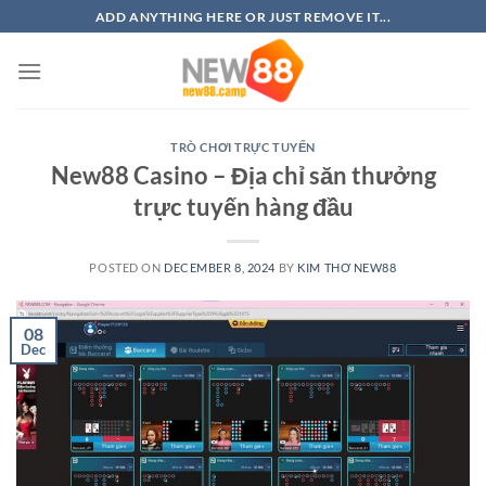
Skip
ADD ANYTHING HERE OR JUST REMOVE IT...
to
content
TRÒ CHƠI TRỰC TUYẾN
New88 Casino – Địa chỉ săn thưởng
trực tuyến hàng đầu
POSTED ON
DECEMBER 8, 2024
BY
KIM THƠ NEW88
08
Dec