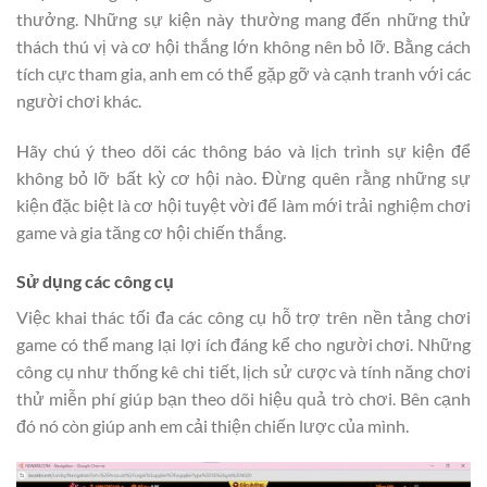
thưởng. Những sự kiện này thường mang đến những thử
thách thú vị và cơ hội thắng lớn không nên bỏ lỡ. Bằng cách
tích cực tham gia, anh em có thể gặp gỡ và cạnh tranh với các
người chơi khác.
Hãy chú ý theo dõi các thông báo và lịch trình sự kiện để
không bỏ lỡ bất kỳ cơ hội nào. Đừng quên rằng những sự
kiện đặc biệt là cơ hội tuyệt vời để làm mới trải nghiệm chơi
game và gia tăng cơ hội chiến thắng.
Sử dụng các công cụ
Việc khai thác tối đa các công cụ hỗ trợ trên nền tảng chơi
game có thể mang lại lợi ích đáng kể cho người chơi. Những
công cụ như thống kê chi tiết, lịch sử cược và tính năng chơi
thử miễn phí giúp bạn theo dõi hiệu quả trò chơi. Bên cạnh
đó nó còn giúp anh em cải thiện chiến lược của mình.