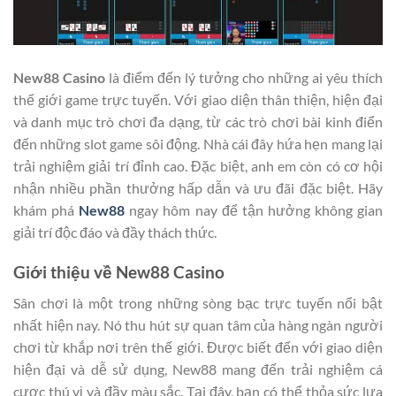
New88 Casino
là điểm đến lý tưởng cho những ai yêu thích
thế giới game trực tuyến. Với giao diện thân thiện, hiện đại
và danh mục trò chơi đa dạng, từ các trò chơi bài kinh điển
đến những slot game sôi động. Nhà cái đây hứa hẹn mang lại
trải nghiệm giải trí đỉnh cao. Đặc biệt, anh em còn có cơ hội
nhận nhiều phần thưởng hấp dẫn và ưu đãi đặc biệt. Hãy
khám phá
New88
ngay hôm nay để tận hưởng không gian
giải trí độc đáo và đầy thách thức.
Giới thiệu về New88 Casino
Sân chơi là một trong những sòng bạc trực tuyến nổi bật
nhất hiện nay. Nó thu hút sự quan tâm của hàng ngàn người
chơi từ khắp nơi trên thế giới. Được biết đến với giao diện
hiện đại và dễ sử dụng, New88 mang đến trải nghiệm cá
cược thú vị và đầy màu sắc. Tại đây, bạn có thể thỏa sức lựa