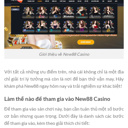
Giới thiệu về New88 Casino
Với tất cả những ưu điểm trên, nhà cái không chỉ là một địa
chỉ giải trí lý tưởng mà còn là nơi để bạn thử vận may. Hãy
khám phá New88 ngay hôm nay và trải nghiệm sự khác biệt!
Làm thế nào để tham gia vào New88 Casino
Để tham gia vào sân chơi này, bạn cần tuân thủ một số bước
cơ bản nhưng quan trọng. Dưới đây là danh sách các bước
để tham gia vào, kèm theo giải thích chi tiết: