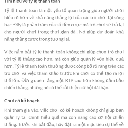
Tìm hiểu về tỷ lệ thanh toán
Tỷ lệ thanh toán là một yếu tố quan trọng giúp người chơi
hiểu rõ hơn về khả năng thắng lợi của các trò chơi tại sòng
bạc. Đây là phần trăm của số tiền cược mà trò chơi sẽ trả lại
cho người chơi trong thời gian dài. Nó giúp dự đoán khả
năng thắng cược trong tương lai.
Việc nắm bắt tỷ lệ thanh toán không chỉ giúp chọn trò chơi
với tỷ lệ thắng cao hơn, mà còn giúp quản lý vốn hiệu quả
hơn. Tỷ lệ thanh toán thường được công bố rõ ràng trên các
trò chơi và việc tham khảo trước khi chơi có thể tạo ra lợi
thế lớn. Đừng quên rằng một RTP cao hơn không đảm bảo
chiến thắng, nhưng nó có thể cải thiện cơ hội dài hạn.
Chơi có kế hoạch
Khi tham gia vào, việc chơi có kế hoạch không chỉ giúp bạn
quản lý tài chính hiệu quả mà còn nâng cao cơ hội chiến
thắng. Trước khi bắt đầu, hãy đặt ra một mục tiêu cụ thể về