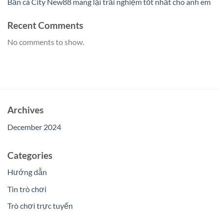
Bắn cá City New88 mang lại trải nghiệm tốt nhất cho anh em
Recent Comments
No comments to show.
Archives
December 2024
Categories
Hướng dẫn
Tin trò chơi
Trò chơi trực tuyến