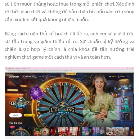
số tiền muốn thắng hoặc thua trong mỗi phiên chơi. Xác định
rõ thời gian chơi và không để bản thân bị cuốn vào cơn sóng
cảm xúc khi kết quả không như ý muốn.
Bằng cách tuân thủ kế hoạch đã đề ra, anh em sẽ giữ được
sự tập trung và giảm thiểu rủi ro. Sự chuẩn bị kỹ lưỡng và
chiến lược hợp lý chính là chìa khóa để tận hưởng trải
nghiệm chơi game một cách thú vị và an toàn hơn.