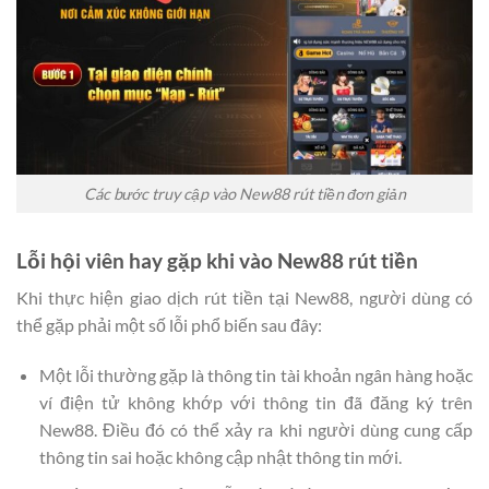
Các bước truy cập vào New88 rút tiền đơn giản
Lỗi hội viên hay gặp khi vào New88 rút tiền
Khi thực hiện giao dịch rút tiền tại New88, người dùng có
thể gặp phải một số lỗi phổ biến sau đây:
Một lỗi thường gặp là thông tin tài khoản ngân hàng hoặc
ví điện tử không khớp với thông tin đã đăng ký trên
New88. Điều đó có thể xảy ra khi người dùng cung cấp
thông tin sai hoặc không cập nhật thông tin mới.