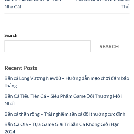
Nhà Cái
Thủ
Search
SEARCH
Recent Posts
Bắn cá Long Vương New88 – Hướng dẫn mẹo chơi đảm bảo
thắng
Bắn Cá Tiểu Tiên Cá – Siêu Phẩm Game Đổi Thưởng Mới
Nhất
Bắn cá thần rồng – Trải nghiệm săn cá đổi thưởng cực đỉnh
Bắn Cá Ola – Tựa Game Giải Trí Săn Cá Không Giới Hạn
2024