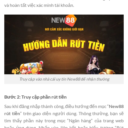
và hoàn tất việc xác minh tài khoản.
Truy cập vào nhà cái uy tín New88 để nhận thưởng
Bước 2: Truy cập phần rút tiền
Sau khi đăng nhập thành công, điều hướng đến mục “
New88
rút tiền
” trên giao diện người dùng. Thông thường, bạn sẽ
tìm thấy phần này trong mục “Ngân hàng” của trang web
hoặc ứng dụng. Nhấp vào liên kết hoặc biểu tượng “Rút