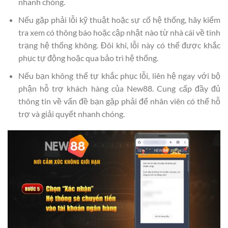
nhanh chóng.
Nếu gặp phải lỗi kỹ thuật hoặc sự cố hệ thống, hãy kiểm
tra xem có thông báo hoặc cập nhật nào từ nhà cái về tình
trạng hệ thống không. Đôi khi, lỗi này có thể được khắc
phục tự động hoặc qua bảo trì hệ thống.
Nếu bạn không thể tự khắc phục lỗi, liên hệ ngay với bộ
phận hỗ trợ khách hàng của New88. Cung cấp đầy đủ
thông tin về vấn đề bạn gặp phải để nhân viên có thể hỗ
trợ và giải quyết nhanh chóng.