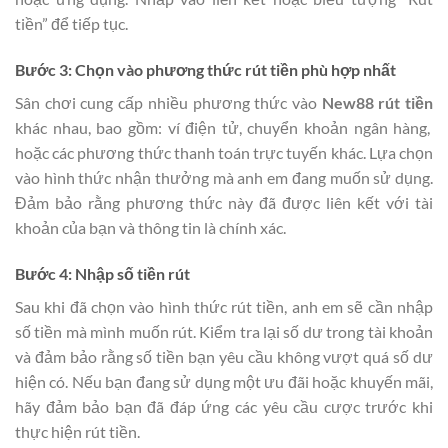
tiền” để tiếp tục.
Bước 3: Chọn vào phương thức rút tiền phù hợp nhất
Sân chơi cung cấp nhiều phương thức vào
New88 rút tiền
khác nhau, bao gồm: ví điện tử, chuyển khoản ngân hàng,
hoặc các phương thức thanh toán trực tuyến khác. Lựa chọn
vào hình thức nhận thưởng mà anh em đang muốn sử dụng.
Đảm bảo rằng phương thức này đã được liên kết với tài
khoản của bạn và thông tin là chính xác.
Bước 4: Nhập số tiền rút
Sau khi đã chọn vào hình thức rút tiền, anh em sẽ cần nhập
số tiền mà mình muốn rút. Kiểm tra lại số dư trong tài khoản
và đảm bảo rằng số tiền bạn yêu cầu không vượt quá số dư
hiện có. Nếu bạn đang sử dụng một ưu đãi hoặc khuyến mãi,
hãy đảm bảo bạn đã đáp ứng các yêu cầu cược trước khi
thực hiện rút tiền.