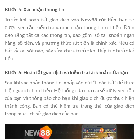
Bước 5: Xác nhận thông tin
Trước khi hoàn tất giao dịch vào
New88 rút tiền
, bạn sẽ
được yêu cầu kiểm tra và xác nhận thông tin rút tiền. Đảm
bảo rằng tất cả các thông tin, bao gồm: số tài khoản ngân
hàng, số tiền, và phương thức rút tiền là chính xác. Nếu có
bất kỳ sai sót nào, hãy sửa chữa trước khi tiếp tục bước kế
tiếp.
Bước 6: Hoàn tất giao dịch và kiểm tra tài khoản của bạn
Sau khi xác nhận thông tin, nhấp vào nút “Hoàn tất” để thực
hiện giao dịch rút tiền. Hệ thống của nhà cái sẽ xử lý yêu cầu
của bạn và thông báo cho bạn khi giao dịch được thực hiện
thành công. Bạn có thể kiểm tra trạng thái của giao dịch
trong mục lịch sử giao dịch của bạn.