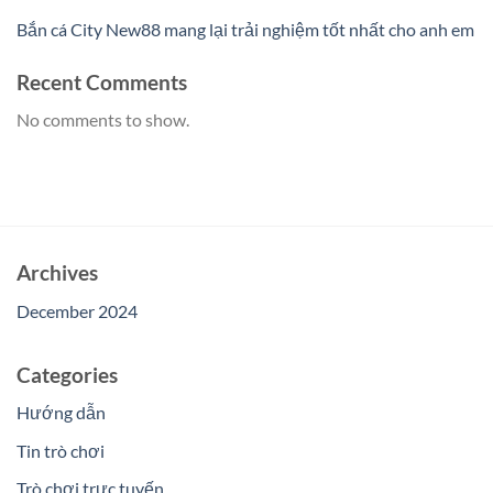
Bắn cá City New88 mang lại trải nghiệm tốt nhất cho anh em
Recent Comments
No comments to show.
Archives
December 2024
Categories
Hướng dẫn
Tin trò chơi
Trò chơi trực tuyến