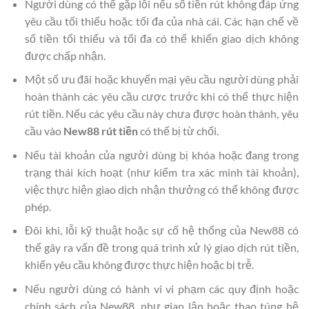
Người dùng có thể gặp lỗi nếu số tiền rút không đáp ứng
yêu cầu tối thiểu hoặc tối đa của nhà cái. Các hạn chế về
số tiền tối thiểu và tối đa có thể khiến giao dịch không
được chấp nhận.
Một số ưu đãi hoặc khuyến mại yêu cầu người dùng phải
hoàn thành các yêu cầu cược trước khi có thể thực hiện
rút tiền. Nếu các yêu cầu này chưa được hoàn thành, yêu
cầu vào
New88 rút tiền
có thể bị từ chối.
Nếu tài khoản của người dùng bị khóa hoặc đang trong
trạng thái kích hoạt (như kiểm tra xác minh tài khoản),
việc thực hiện giao dịch nhận thưởng có thể không được
phép.
Đôi khi, lỗi kỹ thuật hoặc sự cố hệ thống của New88 có
thể gây ra vấn đề trong quá trình xử lý giao dịch rút tiền,
khiến yêu cầu không được thực hiện hoặc bị trễ.
Nếu người dùng có hành vi vi phạm các quy định hoặc
chính sách của New88, như gian lận hoặc thao túng hệ